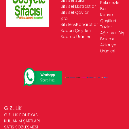
Bitkisel Sular
Pekmezler
Bitkisel Ekstraktlar
Bal
Bitkisel Çaylar
Kahve
Şifalı
Çeşitleri
Bitkiler&Baharatlar
Tuzlar
Sabun Çeşitleri
Ağız ve Diş
Sporcu Ürünleri
Bakımı
Aktariye
Ürünleri
GİZLİLİK
GİZLİLİK POLİTİKASI
KULLANIM ŞARTLARI
SATIŞ SÖZLEŞMESİ