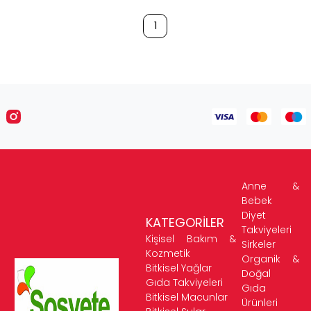
1
Anne &
Bebek
Diyet
KATEGORİLER
Takviyeleri
Kişisel Bakım &
Sirkeler
Kozmetik
Organik &
Bitkisel Yağlar
Doğal
Gıda Takviyeleri
Gıda
Bitkisel Macunlar
Ürünleri