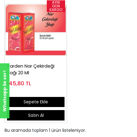
Karden Nar Çekirdeği
Yağı 20 Ml
Whatsapp ile sor!
145,80
TL
Sepete Ekle
Satın Al
Bu aramada toplam
1
ürün listeleniyor.