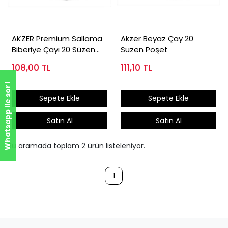
AKZER Premium Sallama
Akzer Beyaz Çay 20
Biberiye Çayı 20 Süzen
Süzen Poşet
Poşet
108,00
TL
111,10
TL
Whatsapp ile sor!
Sepete Ekle
Sepete Ekle
Satın Al
Satın Al
Bu aramada toplam
2
ürün listeleniyor.
1