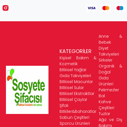
Anne &
Bebek
Diyet
KATEGORİLER
Takviyeleri
Kişisel Bakım &
Sirkeler
Kozmetik
Organik &
Bitkisel Yağlar
Doğal
Gıda Takviyeleri
Gıda
Bitkisel Macunlar
Ürünleri
Bitkisel Sular
Pekmezler
Bitkisel Ekstraktlar
Bal
Bitkisel Çaylar
Kahve
Şifalı
Çeşitleri
Bitkiler&Baharatlar
Tuzlar
Sabun Çeşitleri
Ağız ve Diş
Sporcu Ürünleri
Bakımı