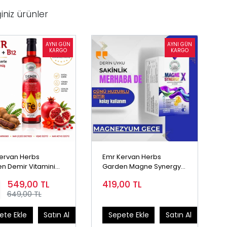
iniz ürünler
ervan Herbs
Emr Kervan Herbs
n Demir Vitamini
Garden Magne Synergy X
akviye 500 ml |
Magnezyum Formu
549,00
TL
419,00
TL
 C Vitamini, D3
İçeren Sıvı 50ml- Gece
649,00 TL
ni, B12 Vitamini
 Sıvı İçecek
ete Ekle
Satın Al
Sepete Ekle
Satın Al