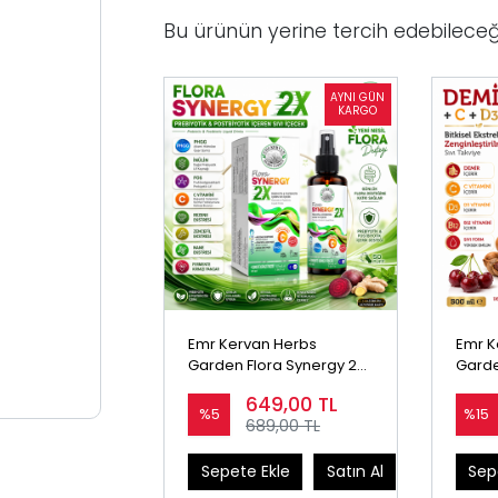
Bu ürünün yerine tercih edebileceğ
Emr Kervan Herbs
Emr K
Garden Flora Synergy 2X
Garde
Prebiyotik & Postbiyotik
Sıvı T
649,00
TL
İçeren Sıvı İçecek 50 mL
Demir,
%5
%15
689,00 TL
Vitami
İçeren
Sepete Ekle
Satın Al
Sep