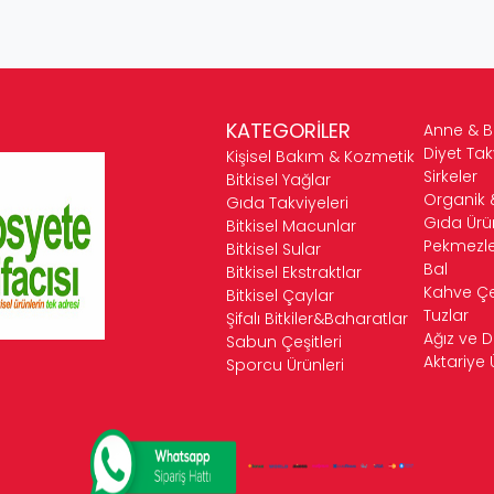
KATEGORİLER
Anne & 
Diyet Tak
Kişisel Bakım & Kozmetik
Sirkeler
Bitkisel Yağlar
Organik 
Gıda Takviyeleri
Gıda Ürün
Bitkisel Macunlar
Pekmezle
Bitkisel Sular
Bal
Bitkisel Ekstraktlar
Kahve Çeş
Bitkisel Çaylar
Tuzlar
Şifalı Bitkiler&Baharatlar
Ağız ve D
Sabun Çeşitleri
Aktariye 
Sporcu Ürünleri