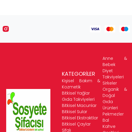
Anne &
Bebek
Diyet
KATEGORİLER
Takviyeleri
Kişisel Bakım &
Sirkeler
Kozmetik
Organik &
Bitkisel Yağlar
Doğal
Gıda Takviyeleri
Gıda
Bitkisel Macunlar
Ürünleri
Bitkisel Sular
Pekmezler
Bitkisel Ekstraktlar
Bal
Bitkisel Çaylar
Kahve
Şifalı