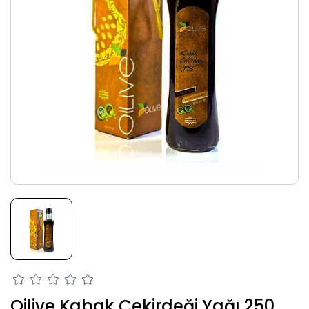
Oilive Kabak Çekirdeği Yağı 250