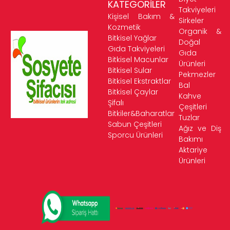
KATEGORİLER
Takviyeleri
Kişisel Bakım &
Sirkeler
Kozmetik
Organik &
Bitkisel Yağlar
Doğal
Gıda Takviyeleri
Gıda
Bitkisel Macunlar
Ürünleri
Bitkisel Sular
Pekmezler
Bitkisel Ekstraktlar
Bal
Bitkisel Çaylar
Kahve
Şifalı
Çeşitleri
Bitkiler&Baharatlar
Tuzlar
Sabun Çeşitleri
Ağız ve Diş
Sporcu Ürünleri
Bakımı
Aktariye
Ürünleri