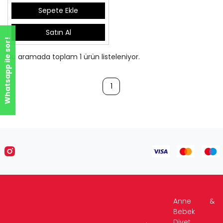
Sepete Ekle
Satın Al
Whatsapp ile sor!
Bu aramada toplam
1
ürün listeleniyor.
1
Anne &
Bebek
Diyet