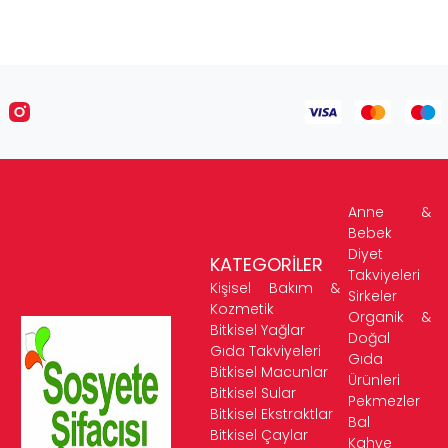
Anne &
Bebek
Diyet
KATEGORİLER
Takviyeleri
Kişisel Bakım &
Sirkeler
Kozmetik
Organik &
Bitkisel Yağlar
Doğal
Gıda Takviyeleri
Gıda
Bitkisel Macunlar
Ürünleri
Bitkisel Sular
Pekmezler
Bitkisel Ekstraktlar
Bal
Bitkisel Çaylar
Kahve