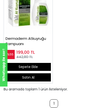
Dermaderm Atkuyruğu
Şampuanı
Whatsapp ile sor!
199,00
TL
%55
442,80 TL
Sepete Ekle
Satın Al
Bu aramada toplam
1
ürün listeleniyor.
1