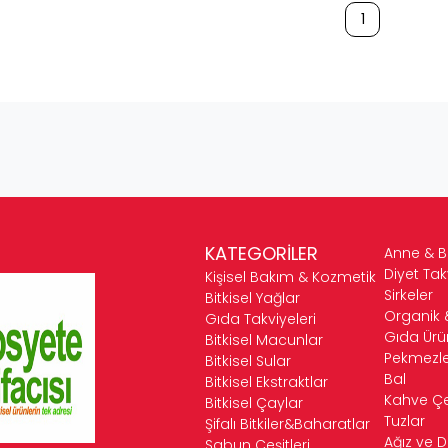
1
KATEGORİLER
Anne & 
Diyet Tak
Kişisel Bakım & Kozmetik
Sirkeler
Bitkisel Yağlar
Organik 
Gıda Takviyeleri
Gıda Ürün
Bitkisel Macunlar
Pekmezle
Bitkisel Sular
Bal
Bitkisel Ekstraktlar
Kahve Çeş
Bitkisel Çaylar
Tuzlar
Şifalı Bitkiler&Baharatlar
Ağız ve D
Sabun Çeşitleri