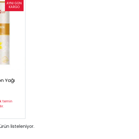
on Yağı
ak temin
r.
ürün listeleniyor.