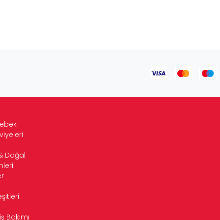
Bebek
viyeleri
& Doğal
leri
r
itleri
iş Bakımı