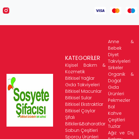
Anne &
Bebek
Diyet
KATEGORİLER
Takviyeleri
Kişisel Bakım &
Sirkeler
Kozmetik
Organik &
Bitkisel Yağlar
Doğal
Gıda Takviyeleri
Gıda
Bitkisel Macunlar
Ürünleri
Bitkisel Sular
Pekmezler
Bitkisel Ekstraktlar
Bal
Bitkisel Çaylar
Kahve
Şifalı
Çeşitleri
Bitkiler&Baharatlar
Tuzlar
Sabun Çeşitleri
Ağız ve Diş
Sporcu Ürünleri