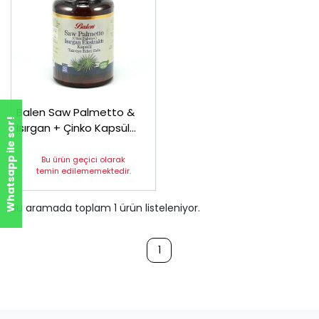
Balen Saw Palmetto &
Whatsapp ile sor!
Isırgan + Çinko Kapsül
375 mg*60
Bu ürün geçici olarak
temin edilememektedir.
Bu aramada toplam
1
ürün listeleniyor.
1