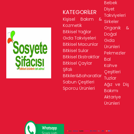
Bebek
Diyet
KATEGORİLER
Takviyeleri
Kişisel Bakım &
Sirkeler
Kozmetik
Organik &
Bitkisel Yağlar
Doğal
Gıda Takviyeleri
Gıda
Bitkisel Macunlar
Ürünleri
Bitkisel Sular
Pekmezler
Bitkisel Ekstraktlar
Bal
Bitkisel Çaylar
Kahve
Şifalı
Çeşitleri
Bitkiler&Baharatlar
Tuzlar
Sabun Çeşitleri
Ağız ve Diş
Sporcu Ürünleri
Bakımı
Aktariye
Ürünleri