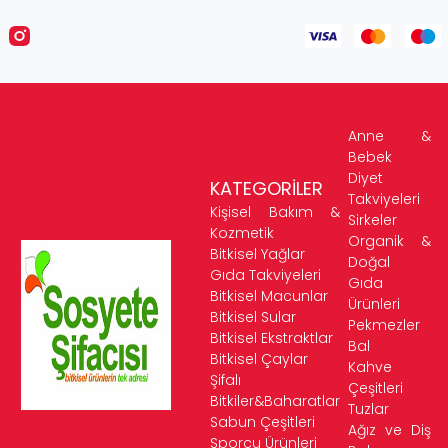
Anne &
Bebek
Diyet
KATEGORİLER
Takviyeleri
Kişisel Bakım &
Sirkeler
Kozmetik
Organik &
Bitkisel Yağlar
Doğal
Gıda Takviyeleri
Gıda
Bitkisel Macunlar
Ürünleri
Bitkisel Sular
Pekmezler
Bitkisel Ekstraktlar
Bal
Bitkisel Çaylar
Kahve
Şifalı
Çeşitleri
Bitkiler&Baharatlar
Tuzlar
Sabun Çeşitleri
Ağız ve Diş
Sporcu Ürünleri