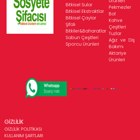
Ürünleri
Bitkisel Sular
Pekmezler
Bitkisel Ekstraktlar
Bal
Bitkisel Çaylar
Kahve
Şifalı
Çeşitleri
Bitkiler&Baharatlar
Tuzlar
Sabun Çeşitleri
Ağız ve Diş
Sporcu Ürünleri
Bakımı
Aktariye
Ürünleri
GİZLİLİK
GİZLİLİK POLİTİKASI
KULLANIM ŞARTLARI