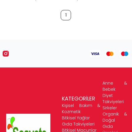
1
Anne &
Bebek
Diyet
KATEGORİLER
Takviyeleri
Kişisel Bakım &
Sirkeler
Kozmetik
Organik &
Bitkisel Yağlar
Doğal
Gıda Takviyeleri
Gıda
Bitkisel Macunlar