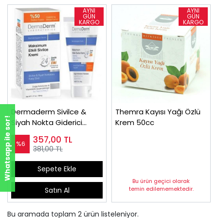
Dermaderm Sivilce &
Themra Kayısı Yağı Özlü
Whatsapp ile sor!
Siyah Nokta Giderici
Krem 50cc
Krem
357,00
TL
%6
381,00 TL
Sepete Ekle
Bu ürün geçici olarak
temin edilememektedir.
Satın Al
Bu aramada toplam
2
ürün listeleniyor.