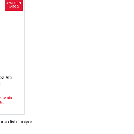
z Altı
l
ak temin
r.
ürün listeleniyor.