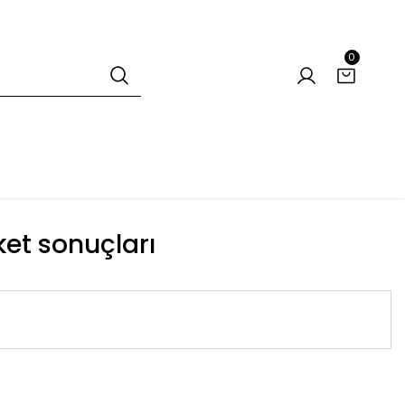
0
iket sonuçları