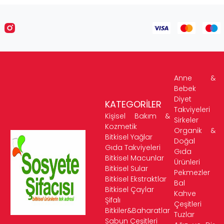
Anne &
Bebek
Diyet
KATEGORİLER
Takviyeleri
Kişisel Bakım &
Sirkeler
Kozmetik
Organik &
Bitkisel Yağlar
Doğal
Gıda Takviyeleri
Gıda
Bitkisel Macunlar
Ürünleri
Bitkisel Sular
Pekmezler
Bitkisel Ekstraktlar
Bal
Bitkisel Çaylar
Kahve
Şifalı
Çeşitleri
Bitkiler&Baharatlar
Tuzlar
Sabun Çeşitleri