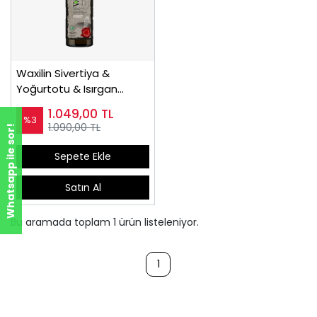
Waxilin Sivertiya &
Yoğurtotu & Isırgan
Yaprağı ve Karahindiba
1.049,00
TL
İçeren Sıvı İçecek 250ml
%3
1.090,00 TL
Whatsapp ile sor!
Sepete Ekle
Satın Al
Bu aramada toplam
1
ürün listeleniyor.
1