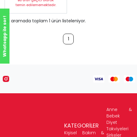
Bu ürün geçici olarak
temin edilememektedir.
Whatsapp ile sor!
Bu aramada toplam
1
ürün listeleniyor.
1
Anne &
Bebek
Diyet
KATEGORİLER
Takviyeleri
Kişisel Bakım &
Sirkeler