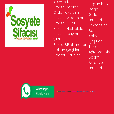
Kozmetik
Organik &
Bitkisel Yağlar
Doğal
Gıda Takviyeleri
Gıda
Bitkisel Macunlar
Ürünleri
Bitkisel Sular
Pekmezler
Bitkisel Ekstraktlar
Bal
Bitkisel Çaylar
Kahve
Şifalı
Çeşitleri
Bitkiler&Baharatlar
Tuzlar
Sabun Çeşitleri
Ağız ve Diş
Sporcu Ürünleri
Bakımı
Aktariye
Ürünleri