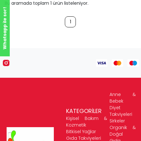
Bu aramada toplam
1
ürün listeleniyor.
Whatsapp ile sor!
1
Anne &
Bebek
Diyet
KATEGORİLER
Takviyeleri
Kişisel Bakım &
Sirkeler
Kozmetik
Organik &
Bitkisel Yağlar
Doğal
Gıda Takviyeleri
Gıda