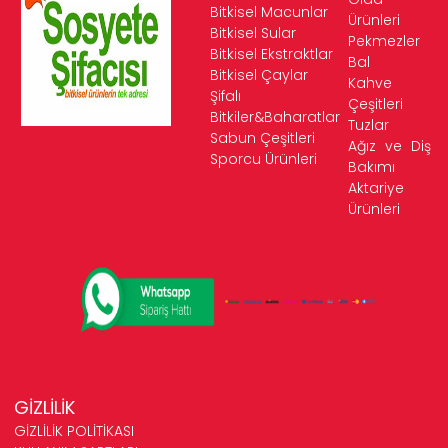
Bitkisel Macunlar
Ürünleri
Bitkisel Sular
Pekmezler
Bitkisel Ekstraktlar
Bal
Bitkisel Çaylar
Kahve
Şifalı
Çeşitleri
Bitkiler&Baharatlar
Tuzlar
Sabun Çeşitleri
Ağız ve Diş
Sporcu Ürünleri
Bakımı
Aktariye
Ürünleri
GİZLİLİK
GİZLİLİK POLİTİKASI