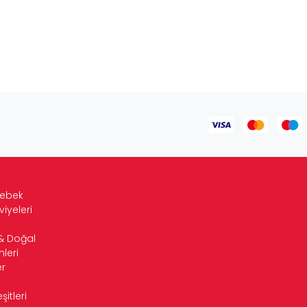
Bebek
viyeleri
& Doğal
leri
r
itleri