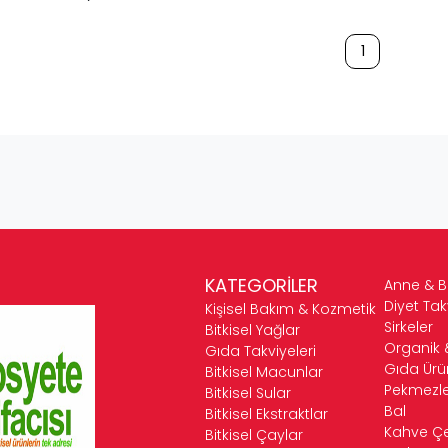
1
KATEGORİLER
Anne & 
Diyet Tak
Kişisel Bakım & Kozmetik
Sirkeler
Bitkisel Yağlar
Organik 
Gıda Takviyeleri
Gıda Ürün
Bitkisel Macunlar
Pekmezle
Bitkisel Sular
Bal
Bitkisel Ekstraktlar
Kahve Çeş
Bitkisel Çaylar