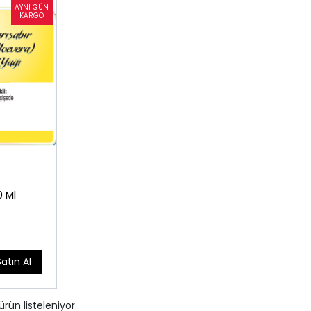
0 Ml
Satın Al
ürün listeleniyor.