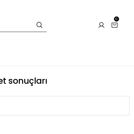
0
ket sonuçları