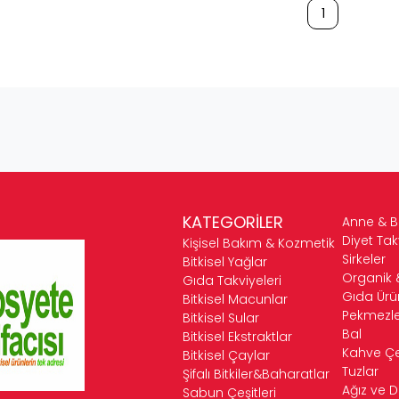
1
KATEGORİLER
Anne & 
Diyet Tak
Kişisel Bakım & Kozmetik
Sirkeler
Bitkisel Yağlar
Organik 
Gıda Takviyeleri
Gıda Ürün
Bitkisel Macunlar
Pekmezle
Bitkisel Sular
Bal
Bitkisel Ekstraktlar
Kahve Çeş
Bitkisel Çaylar
Tuzlar
Şifalı Bitkiler&Baharatlar
Ağız ve D
Sabun Çeşitleri