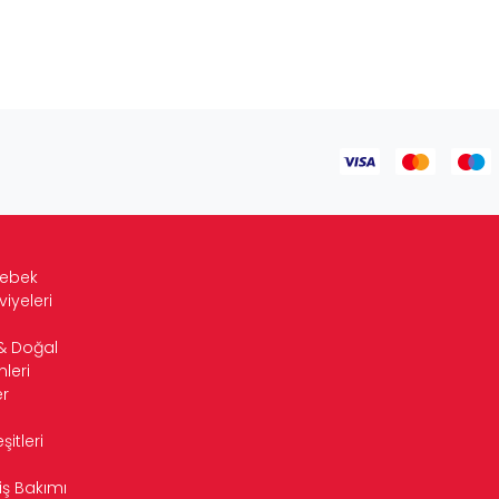
Bebek
viyeleri
& Doğal
leri
r
itleri
iş Bakımı