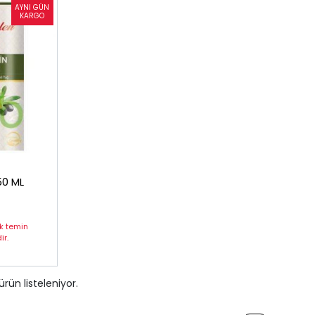
50 ML
ak temin
r.
ürün listeleniyor.