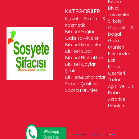
Bebek
Diyet
KATEGORİLER
Takviyeleri
Kişisel Bakım &
Sirkeler
Kozmetik
Organik &
Bitkisel Yağlar
Doğal
Gıda Takviyeleri
Gıda
Bitkisel Macunlar
Ürünleri
Bitkisel Sular
Pekmezler
Bitkisel Ekstraktlar
Bal
Bitkisel Çaylar
Kahve
Şifalı
Çeşitleri
Bitkiler&Baharatlar
Tuzlar
Sabun Çeşitleri
Ağız ve Diş
Sporcu Ürünleri
Bakımı
Aktariye
Ürünleri