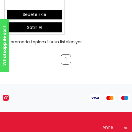
Sepete Ekle
Satın Al
Whatsapp ile sor!
Bu aramada toplam
1
ürün listeleniyor.
1
Anne &