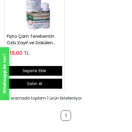
Fiyto Çam Terebentin
Özlü Zayıf ve Dökülen
Saçlar İçin Şampuan 500
319,00
TL
ml
Whatsapp ile sor!
Sepete Ekle
Satın Al
Bu aramada toplam
1
ürün listeleniyor.
1