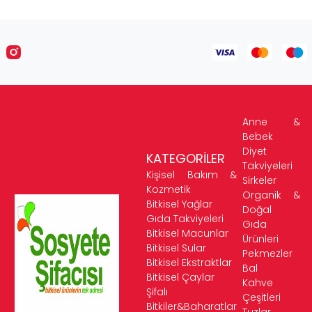
Anne &
Bebek
Diyet
KATEGORİLER
Takviyeleri
Kişisel Bakım &
Sirkeler
Kozmetik
Organik &
Bitkisel Yağlar
Doğal
Gıda Takviyeleri
Gıda
Bitkisel Macunlar
Ürünleri
Bitkisel Sular
Pekmezler
Bitkisel Ekstraktlar
Bal
Bitkisel Çaylar
Kahve
Şifalı
Çeşitleri
Bitkiler&Baharatlar