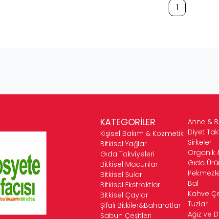
1
KATEGORİLER
Anne & 
Diyet Tak
Kişisel Bakım & Kozmetik
Sirkeler
Bitkisel Yağlar
Organik 
Gıda Takviyeleri
Gıda Ürün
Bitkisel Macunlar
Pekmezle
Bitkisel Sular
Bal
Bitkisel Ekstraktlar
Kahve Çeş
Bitkisel Çaylar
Tuzlar
Şifalı Bitkiler&Baharatlar
Ağız ve D
Sabun Çeşitleri