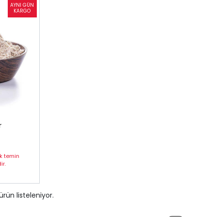
r
ak temin
r.
ürün listeleniyor.