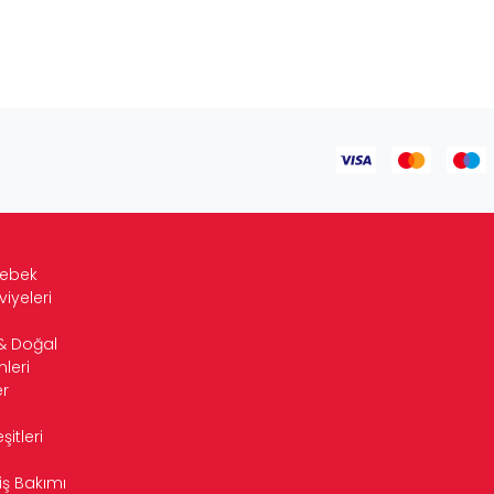
Bebek
viyeleri
& Doğal
leri
r
itleri
iş Bakımı