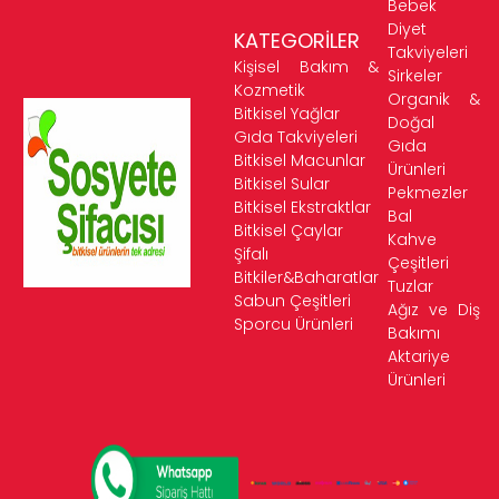
Bebek
Diyet
KATEGORİLER
Takviyeleri
Kişisel Bakım &
Sirkeler
Kozmetik
Organik &
Bitkisel Yağlar
Doğal
Gıda Takviyeleri
Gıda
Bitkisel Macunlar
Ürünleri
Bitkisel Sular
Pekmezler
Bitkisel Ekstraktlar
Bal
Bitkisel Çaylar
Kahve
Şifalı
Çeşitleri
Bitkiler&Baharatlar
Tuzlar
Sabun Çeşitleri
Ağız ve Diş
Sporcu Ürünleri
Bakımı
Aktariye
Ürünleri